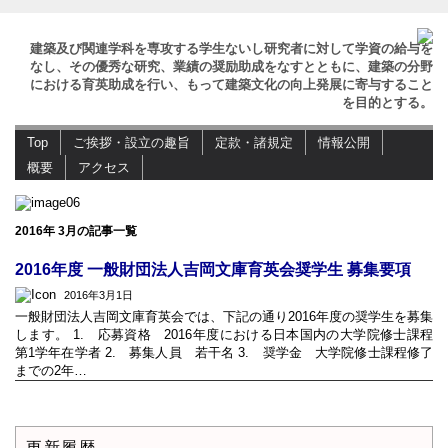
建築及び関連学科を専攻する学生ないし研究者に対して学資の給与を
なし、その優秀な研究、業績の奨励助成をなすとともに、建築の分野
における育英助成を行い、もって建築文化の向上発展に寄与すること
を目的とする。
Top
ご挨拶・設立の趣旨
定款・諸規定
情報公開
概要
アクセス
2016年 3月の記事一覧
2016年度 一般財団法人吉岡文庫育英会奨学生 募集要項
2016年3月1日
一般財団法人吉岡文庫育英会では、下記の通り2016年度の奨学生を募集
します。 1. 応募資格 2016年度における日本国内の大学院修士課程
第1学年在学者 2. 募集人員 若干名 3. 奨学金 大学院修士課程修了
までの2年…
更新履歴