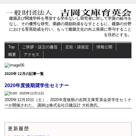
建築及び関連学科を専攻する学生ないし研究者に対して学資の給与を
なし、その優秀な研究、業績の奨励助成をなすとともに、建築の分野
における育英助成を行い、もって建築文化の向上発展に寄与すること
を目的とする。
Top
ご挨拶・設立の趣旨
定款・諸規定
情報公開
概要
アクセス
2020年 12月の記事一覧
2020年度後期奨学生セミナー
2020年12月11日
2020年12月10日（土）、2020年度後期の吉岡文庫育英会奨学生セミナ
ーが開催された。 講師は株式会社日建設計 大松敦氏。
更新履歴