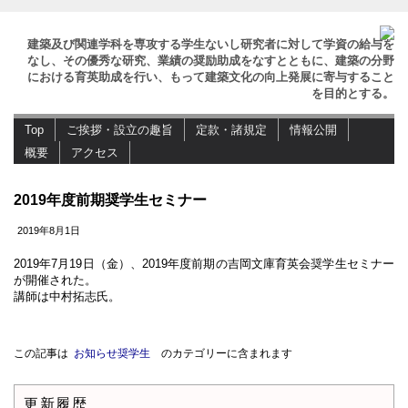
建築及び関連学科を専攻する学生ないし研究者に対して学資の給与を
なし、その優秀な研究、業績の奨励助成をなすとともに、建築の分野
における育英助成を行い、もって建築文化の向上発展に寄与すること
を目的とする。
Top
ご挨拶・設立の趣旨
定款・諸規定
情報公開
概要
アクセス
2019年度前期奨学生セミナー
2019年8月1日
2019年7月19日（金）、2019年度前期の吉岡文庫育英会奨学生セミナー
が開催された。
講師は中村拓志氏。
この記事は
お知らせ
奨学生
のカテゴリーに含まれます
更新履歴